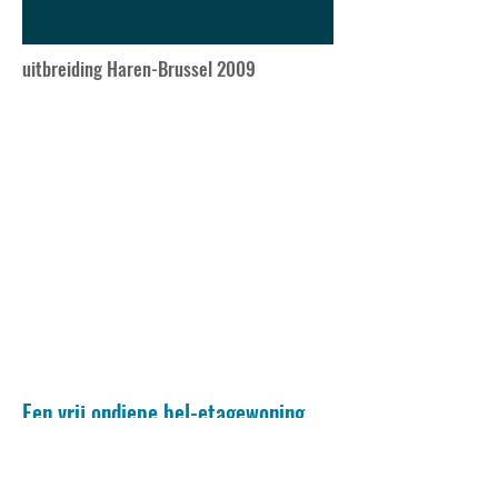
uitbreiding Haren-Brussel 2009
Een vrij ondiepe bel-etagewoning
(7m) werd uitgebreid op gelijkvloers
en 1ste verdieping met de maximale