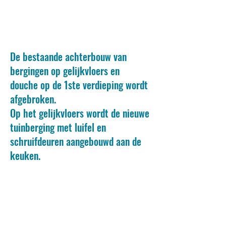
De bestaande achterbouw van
bergingen op gelijkvloers en
douche op de 1ste verdieping wordt
afgebroken.
Op het gelijkvloers wordt de nieuwe
tuinberging met luifel en
schruifdeuren aangebouwd aan de
keuken.
De doorgang van keuken en
eetplaats naar het nieuwe
bverhoogde terras wordt vergroot.
Er wordt éénzelfde materiaal
gebruikt om alle aangepaste