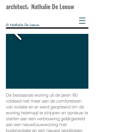
architect
Nathalie De Leeuw
e
© Nathalie De Leeuw
De bestaande woning uit de jaren '60
voldeed niet meer aan de comforteisen
van isolatie en er werd geopteerd om de
woning helemaal te strippen en opnieuw te
starten aan een verbouwing gelijkgesteld
aan een nieuwbouwwoning met
buitenisolatie en een nieuwe gevelsteen.​​​​​​​